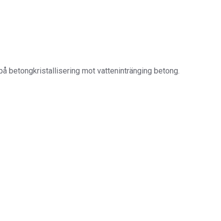
m någon av våra tjänster eller produkter.
å betongkristallisering mot vattenintränging betong.