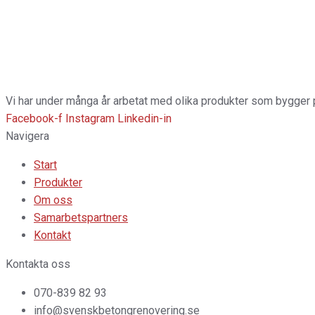
Har du frågor?
Du får gärna kontakta oss om du har frågor eller vill veta mer o
Kontakta oss
Vi har under många år arbetat med olika produkter som bygger p
Facebook-f
Instagram
Linkedin-in
Navigera
Start
Produkter
Om oss
Samarbetspartners
Kontakt
Kontakta oss
070-839 82 93
info@svenskbetongrenovering.se